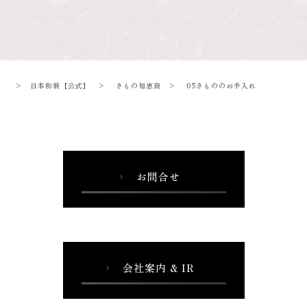
>
日本和装【公式】
>
きもの知恵袋
>
05きもののお手入れ
お問合せ
chevron_right
会社案内 & IR
chevron_right