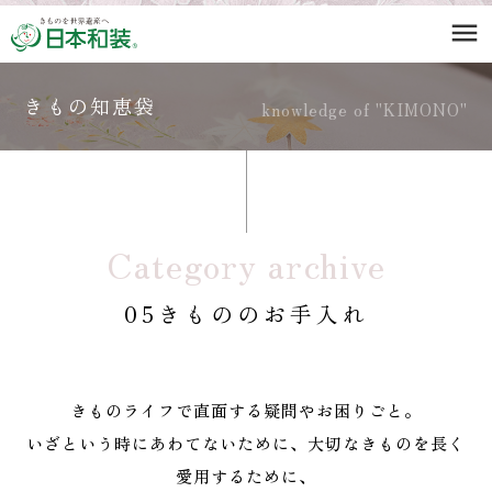
menu
きもの知恵袋
knowledge of "KIMONO"
Category archive
05きもののお手入れ
きものライフで直面する疑問やお困りごと。
いざという時にあわてないために、大切なきものを長く
愛用するために、