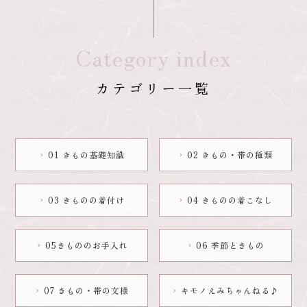
Category index
カテゴリー一覧
01 きもの基礎知識
02 きもの・帯の種類
chevron_right
chevron_right
03 きものの着付け
04 きものの着こなし
chevron_right
chevron_right
05きもののお手入れ
06 季節ときもの
chevron_right
chevron_right
07 きもの・帯の文様
キモノえみちゃんねる♪
chevron_right
chevron_right