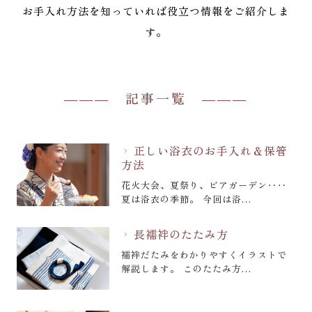
お手入れ方法を知っていれば役立つ情報をご紹介しま
す。
記事一覧
正しい浴衣のお手入れ＆保管
chevron_right
方法
花火大会、夏祭り、ビアガーデン‥‥
夏は浴衣の季節。 今回は浴…
長襦袢のたたみ方
chevron_right
襦袢だたみをわかりやすくイラストで
解説します。 このたたみ方…