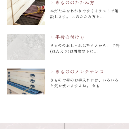
きもののたたみ方
chevron_right
本だたみをわかりやすくイラストで解
説します。 このたたみ方を…
半衿の付け方
chevron_right
きもののおしゃれは衿もとから。 半衿
(はんえり)は着物の下に…
きもののメンテナンス
chevron_right
きものや帯のお手入れには、いろいろ
と気を使いますよね。 きも…