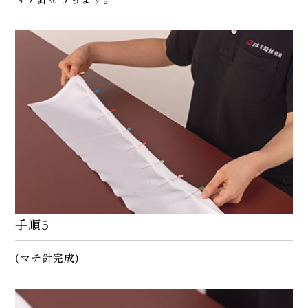
手順5
(マチ針完成)