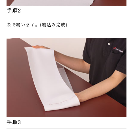
手順2
糸で縫います。(縫込み完成)
手順3