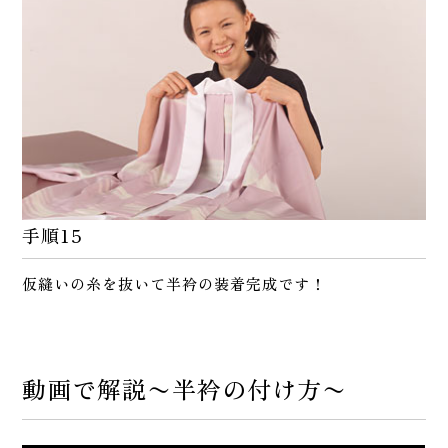
手順15
仮縫いの糸を抜いて半衿の装着完成です！
動画で解説〜半衿の付け方〜