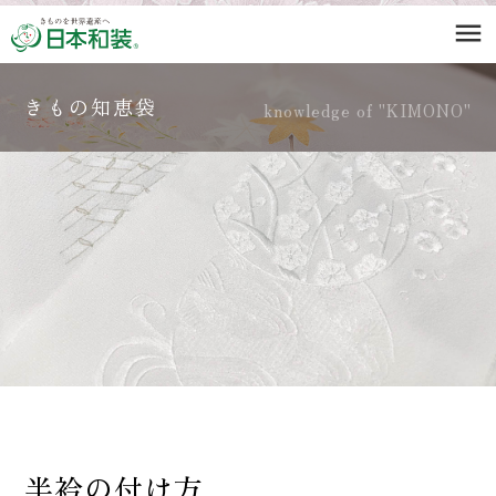
menu
きもの知恵袋
knowledge of "KIMONO"
半衿の付け方