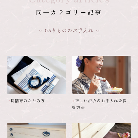
同一カテゴリー記事
05きもののお手入れ
長襦袢のたたみ方
正しい浴衣のお手入れ＆保
chevron_right
chevron_right
管方法