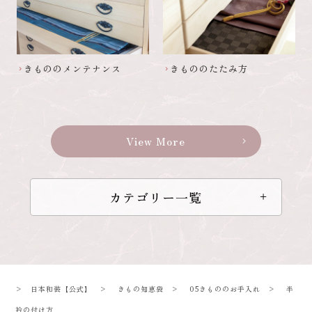
きもののメンテナンス
きもののたたみ方
chevron_right
chevron_right
View More
chevron_right
カテゴリー一覧
>
日本和装【公式】
>
きもの知恵袋
>
05きもののお手入れ
>
半
衿の付け方