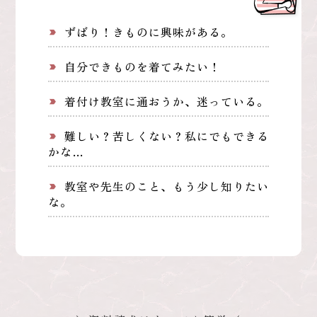
ずばり！きものに興味がある。
label_important
自分できものを着てみたい！
label_important
着付け教室に通おうか、迷っている。
label_important
難しい？苦しくない？私にでもできる
label_important
かな…
教室や先生のこと、もう少し知りたい
label_important
な。