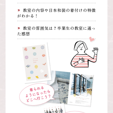
教室の内容や日本和装の着付けの特徴
label_important
がわかる！
教室の雰囲気は？卒業生の教室に通っ
label_important
た感想