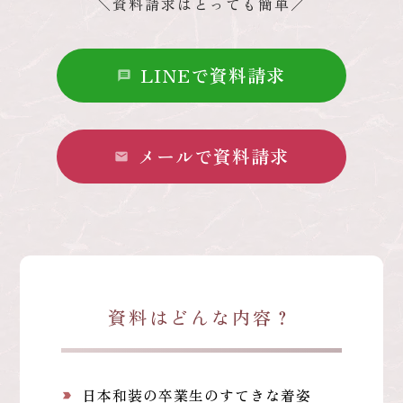
＼資料請求はとっても簡単／
LINEで資料請求
message
メールで資料請求
mail
資料はどんな内容？
日本和装の卒業生のすてきな着姿
label_important