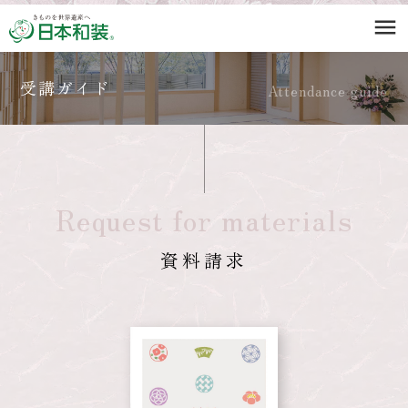
menu
受講ガイド
Attendance guide
Request for materials
資料請求