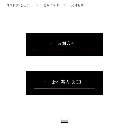
日本和装【公式】
>
受講ガイド
>
資料請求
お問合せ
chevron_right
会社案内 & IR
chevron_right
menu