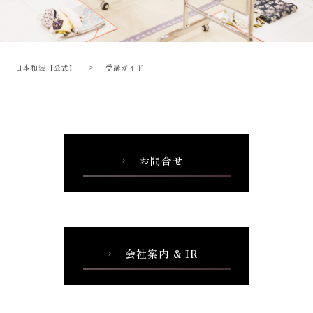
日本和装【公式】
>
受講ガイド
お問合せ
chevron_right
会社案内 & IR
chevron_right