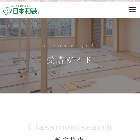
menu
Attendance guide
受講ガイド
Classroom search
教室検索