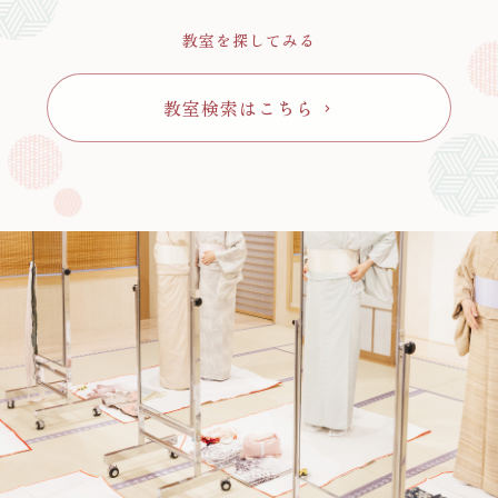
教室を探してみる
教室検索はこちら
chevron_right