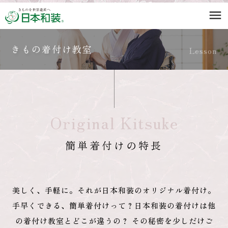
menu
きもの着付け教室
Lesson
Original Kitsuke
簡単着付けの特長
美しく、手軽に。それが日本和装のオリジナル着付け。
手早くできる、簡単着付けって？日本和装の着付けは他
の着付け教室とどこが違うの？
その秘密を少しだけご