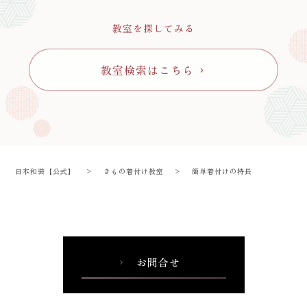
教室を探してみる
教室検索はこちら
chevron_right
日本和装【公式】
>
きもの着付け教室
>
簡単着付けの特長
お問合せ
chevron_right