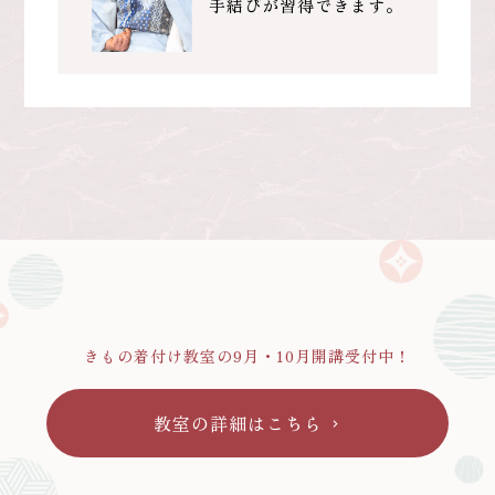
手結びが習得できます。
きもの着付け教室の9月・10月開講受付中！
教室の詳細はこちら
chevron_right