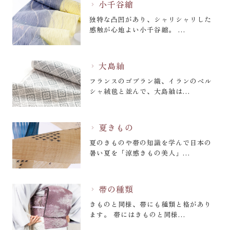
小千谷縮
chevron_right
独特な凸凹があり、シャリシャリした
感触が心地よい小千谷縮。 …
大島紬
chevron_right
フランスのゴブラン織、イランのペル
シャ絨毯と並んで、大島紬は…
夏きもの
chevron_right
夏のきものや帯の知識を学んで日本の
暑い夏を「涼感きもの美人」…
帯の種類
chevron_right
きものと同様、帯にも種類と格があり
ます。 帯にはきものと同様…