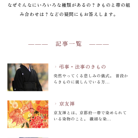
なぜそんなにいろいろな種類があるの？きものと帯の組
み合わせは？などの疑問にもお答えします。
記事一覧
弔事・法事のきもの
chevron_right
突然やってくる悲しみの儀式。 普段か
らきものに親しんでいる方…
京友禅
chevron_right
京友禅とは、京都府一帯で染められて
いる染物のこと。 繊細な染…