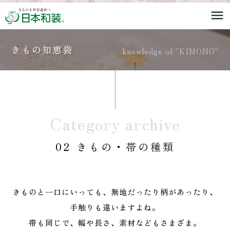
menu
きもの知恵袋
knowledge of "KIMONO"
Category archive
02 きもの・帯の種類
きものと一口にいっても、無地だったり柄があったり、
手触りも違いますよね。
帯も同じで、幅や長さ、素材などもさまざま。