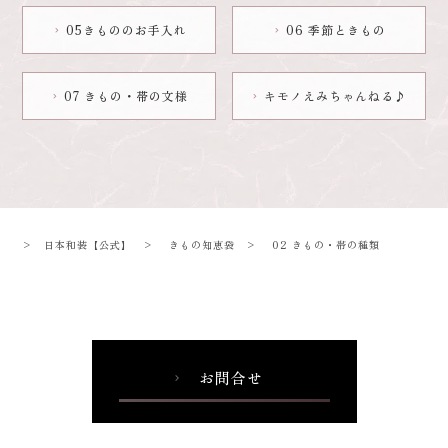
05きもののお手入れ
06 季節ときもの
chevron_right
chevron_right
07 きもの・帯の文様
キモノえみちゃんねる♪
chevron_right
chevron_right
>
日本和装【公式】
>
きもの知恵袋
>
02 きもの・帯の種類
お問合せ
chevron_right