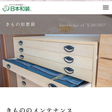
menu
きもの知恵袋
knowledge of "KIMONO"
きもののメンテナンス