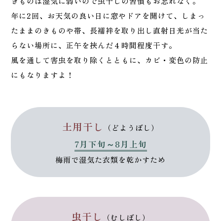
きものは湿気に弱いので虫干しの習慣もお忘れなく。
年に2回、お天気の良い日に窓やドアを開けて、しまっ
たままのきものや帯、長襦袢を取り出し直射日光が当た
らない場所に、正午を挟んだ４時間程度干す。
風を通して害虫を取り除くとともに、カビ・変色の防止
にもなりますよ！
土用干し
（どようぼし）
7月下旬～8月上旬
梅雨で湿気た衣類を乾かすため
虫干し
（むしぼし）