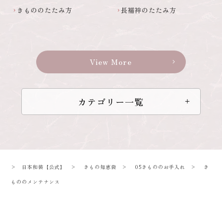
きもののたたみ方
長襦袢のたたみ方
chevron_right
chevron_right
View More
chevron_right
カテゴリー一覧
>
日本和装【公式】
>
きもの知恵袋
>
05きもののお手入れ
>
き
もののメンテナンス