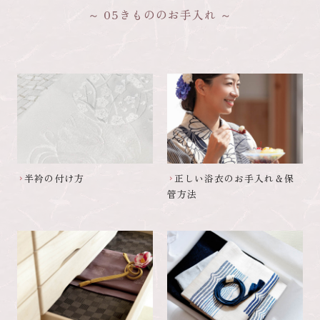
05きもののお手入れ
半衿の付け方
正しい浴衣のお手入れ＆保
chevron_right
chevron_right
管方法