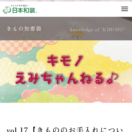
menu
きもの知恵袋
knowledge of "KIMONO"
vol.17【きもののお手入れについ