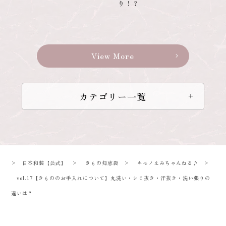
り！？
View More
chevron_right
カテゴリー一覧
>
日本和装【公式】
>
きもの知恵袋
>
キモノえみちゃんねる♪
>
vol.17【きもののお手入れについて】丸洗い・シミ抜き・汗抜き・洗い張りの
違いは？