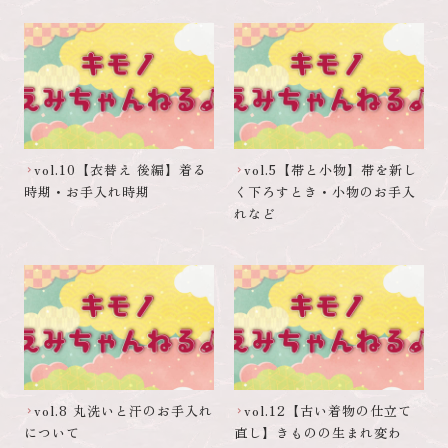
vol.10【衣替え 後編】着る
vol.5【帯と小物】帯を新し
chevron_right
chevron_right
時期・お手入れ時期
く下ろすとき・小物のお手入
れなど
vol.8 丸洗いと汗のお手入れ
vol.12【古い着物の仕立て
chevron_right
chevron_right
について
直し】きものの生まれ変わ