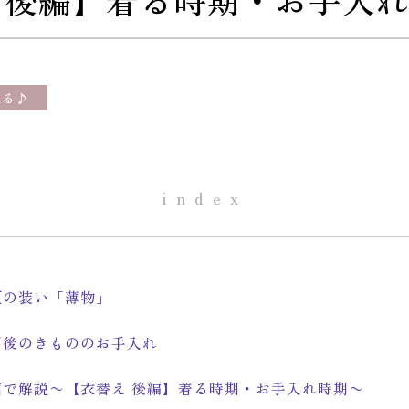
ねる♪
index
夏の装い「薄物」
用後のきもののお手入れ
画で解説〜【衣替え 後編】着る時期・お手入れ時期〜