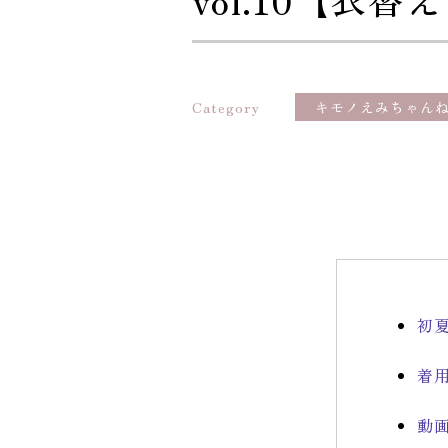
Category
キモノえみちゃん
初
着
動