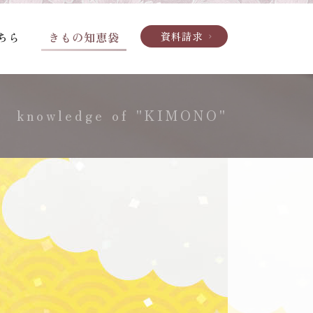
ちら
きもの知恵袋
資料請求
chevron_right
knowledge of "KIMONO"