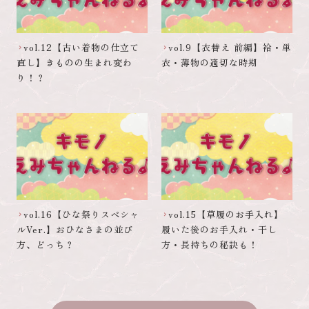
vol.12【古い着物の仕立て
vol.9【衣替え 前編】袷・単
chevron_right
chevron_right
直し】きものの生まれ変わ
衣・薄物の適切な時期
り！？
vol.16【ひな祭りスペシャ
vol.15【草履のお手入れ】
chevron_right
chevron_right
ルVer.】おひなさまの並び
履いた後のお手入れ・干し
方、どっち？
方・長持ちの秘訣も！