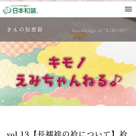
menu
きもの知恵袋
knowledge of "KIMONO"
vol.13【長襦袢の衿について】衿