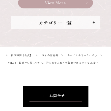
View More
chevron_right
カテゴリー一覧
>
日本和装【公式】
>
きもの知恵袋
>
キモノえみちゃんねる♪
>
vol.13【長襦袢の衿について】衿のお手入れ・半襟をつけるコツをご紹介！
お問合せ
chevron_right