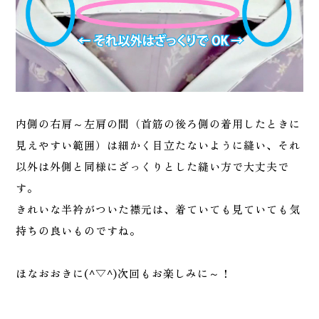
内側の右肩～左肩の間（首筋の後ろ側の着用したときに
見えやすい範囲）は細かく目立たないように縫い、それ
以外は外側と同様にざっくりとした縫い方で大丈夫で
す。
きれいな半衿がついた襟元は、着ていても見ていても気
持ちの良いものですね。
ほなおおきに(^▽^)次回もお楽しみに～！