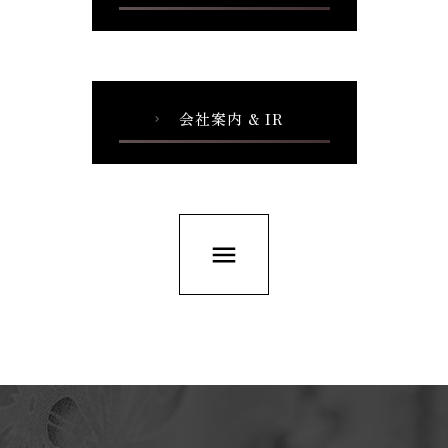
会社案内 & IR
chevron_right
menu