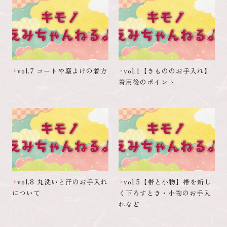
vol.7 コートや塵よけの着方
vol.1【きもののお手入れ】
chevron_right
chevron_right
着用後のポイント
vol.8 丸洗いと汗のお手入れ
vol.5【帯と小物】帯を新し
chevron_right
chevron_right
について
く下ろすとき・小物のお手入
れなど