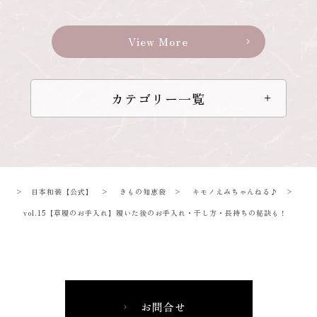
View More
chevron_right
カテゴリー一覧
>
日本和装【公式】
>
きもの知恵袋
>
キモノえみちゃんねる♪
>
vol.15【草履のお手入れ】履いた後のお手入れ・干し方・長持ちの秘訣も！
お問合せ
chevron_right