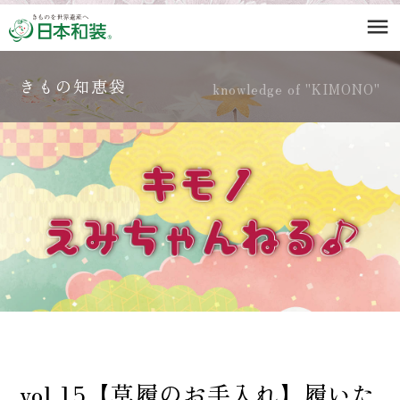
menu
きもの知恵袋
knowledge of "KIMONO"
vol.15【草履のお手入れ】履いた