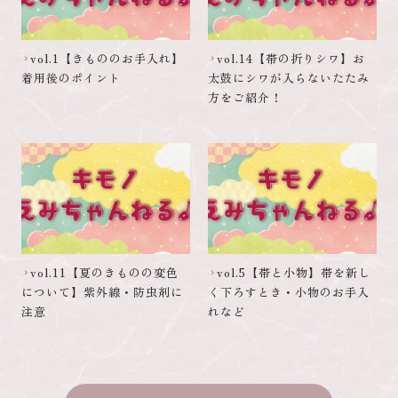
vol.1【きもののお手入れ】
vol.14【帯の折りシワ】お
chevron_right
chevron_right
着用後のポイント
太鼓にシワが入らないたたみ
方をご紹介！
vol.11【夏のきものの変色
vol.5【帯と小物】帯を新し
chevron_right
chevron_right
について】紫外線・防虫剤に
く下ろすとき・小物のお手入
注意
れなど