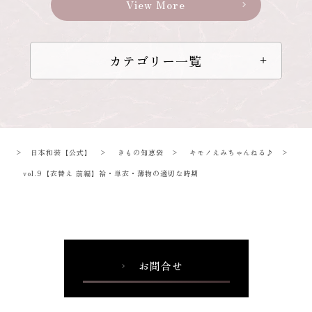
View More
chevron_right
カテゴリー一覧
>
日本和装【公式】
>
きもの知恵袋
>
キモノえみちゃんねる♪
>
vol.9【衣替え 前編】袷・単衣・薄物の適切な時期
お問合せ
chevron_right