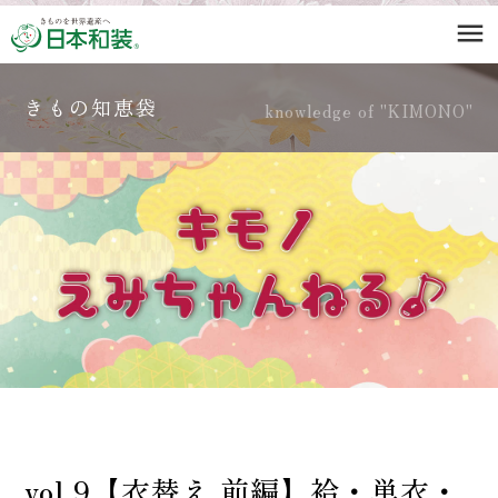
menu
きもの知恵袋
knowledge of "KIMONO"
vol.9【衣替え 前編】袷・単衣・