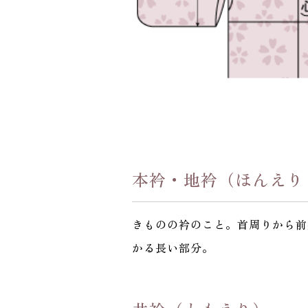
本衿・地衿（ほんえり
きものの衿のこと。首周りから前
かる長い部分。