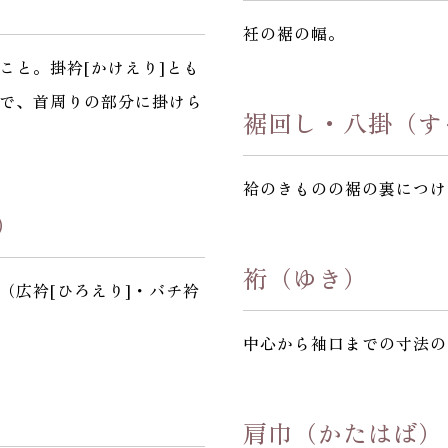
衽の裾の幅。
こと。掛衿[かけえり]とも
で、首周りの部分に掛けら
裾回し・八掛（す
袷のきものの裾の裏につけ
）
裄（ゆき）
（広衿[ひろえり]・バチ衿
中心から袖口までの寸法の
肩巾（かたはば）