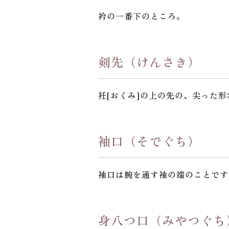
衿の一番下のところ。
剣先（けんさき）
衽[おくみ]の上の先の、尖った
袖口（そでぐち）
袖口は腕を通す袖の端のことです
身八つ口（みやつぐち