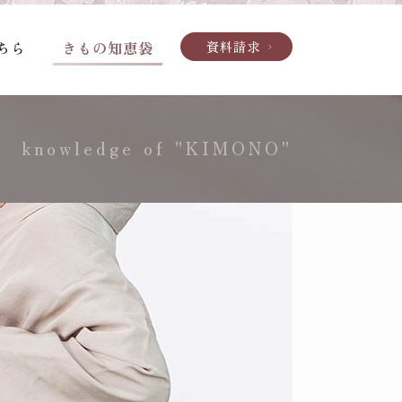
ちら
きもの知恵袋
資料請求
chevron_right
knowledge of "KIMONO"