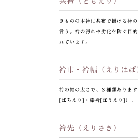
共衿（ともえり）
きものの本衿に共布で掛ける衿の
言う。衿の汚れや劣化を防ぐ目的
れています。
衿巾・衿幅（えりはば
衿の幅の太さで、３種類あります
[ばちえり]・棒衿[ぼうえり]）。
衿先（えりさき）