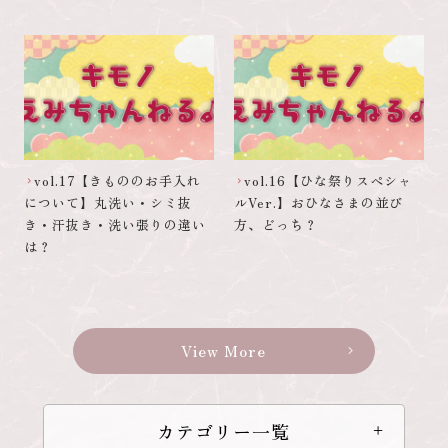
vol.17【きもののお手入れ
vol.16【ひな祭りスペシャ
chevron_right
chevron_right
について】丸洗い・シミ抜
ルVer.】おひなさまの並び
き・汗抜き・洗い張りの違い
方、どっち？
は？
View More
chevron_right
カテゴリー一覧