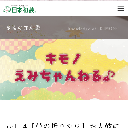
menu
きもの知恵袋
knowledge of "KIMONO"
vol.14【帯の折りシワ】お太鼓に