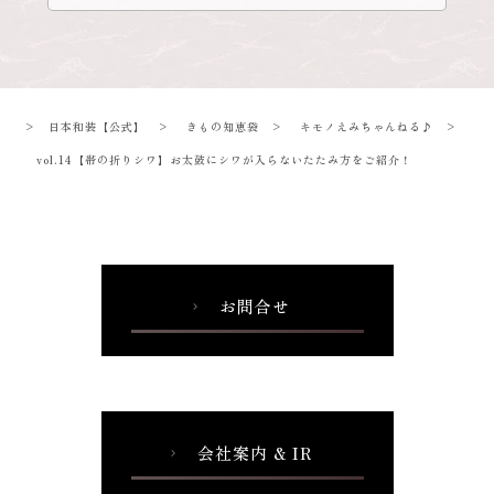
>
日本和装【公式】
>
きもの知恵袋
>
キモノえみちゃんねる♪
>
vol.14【帯の折りシワ】お太鼓にシワが入らないたたみ方をご紹介！
お問合せ
chevron_right
会社案内 & IR
chevron_right