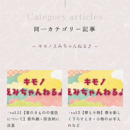
Category articles
同一カテゴリー記事
キモノえみちゃんねる♪
vol.11【夏のきものの変色
vol.5【帯と小物】帯を新し
chevron_right
chevron_right
について】紫外線・防虫剤に
く下ろすとき・小物のお手入
注意
れなど