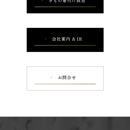
きもの着付け教室
chevron_right
会社案内 & IR
chevron_right
お問合せ
chevron_right