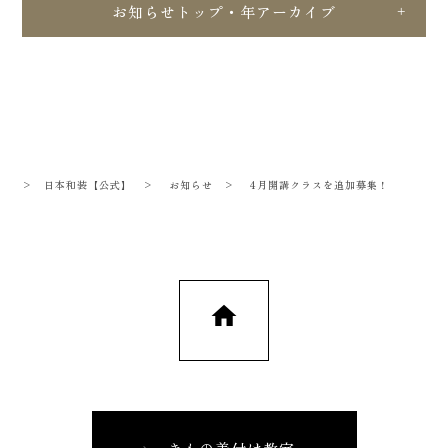
お知らせトップ・年アーカイブ
>
日本和装【公式】
>
お知らせ
>
4月開講クラスを追加募集！
home