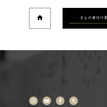
home
きもの着付け
chevron_right