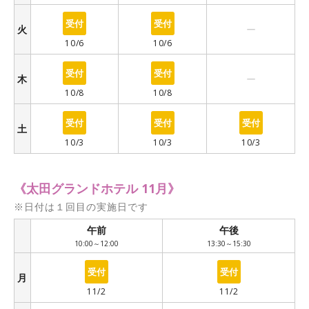
○
○
ー
火
10/6
10/6
○
○
ー
木
10/8
10/8
○
○
○
土
10/3
10/3
10/3
《太田グランドホテル 11月》
※日付は１回目の実施日です
午前
午後
/
10:00～12:00
13:30～15:30
○
○
月
11/2
11/2