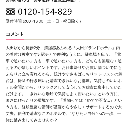
0120-154-829
受付時間 9:00~18:00（土・日・祝日除く）
コメント
太田駅から徒歩2分、清潔感あふれる「太田グランドホテル」内
の着付け教室です♪ 駅チカで便利なうえに、駐車場も広々。「電
車で通いたい」方も「車で通いたい」方も、どちらも無理なく通
えるのが嬉しいポイントです。お仕事帰りやお買い物ついでにも
ふらりと立ち寄れるから、続けやすさもばっちり✨ レッスンの舞
台は、掃除の行き届いた清潔できれいなお部屋。気持ちのいいホ
テル空間だから、リラックスして安心してお稽古に集中していた
だけます。「きれいな場所で気持ちよく習いたい」という方に、
まさにぴったりの環境です。 「着物ってはじめてで不安…」とい
う方も、経験豊富な講師が基礎からやさしくサポートするので大
丈夫。便利で清潔なこのホテルで、"なりたい自分"への一歩、一
緒に踏み出してみませんか？