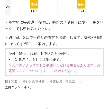
○
○
水
11/4
11/4
・基本的に毎週通える曜日と時間の「受付（残少）」をクリ
ックしてお申込みください。
・週1 回、6 回で一通りの着方をお教えします。振替や補講
については初回にご案内します。
… 現在、お申込みを受付中。
受付・残少
… 定員満了、もしくは受付終了。
×
※受付終了クラスでもご参加いただける場合があります。お
電話（
0120-154-829
）にてご相談ください。
日本和装
着付け教室検索
検索結果「群馬県」
太田グランドホテル