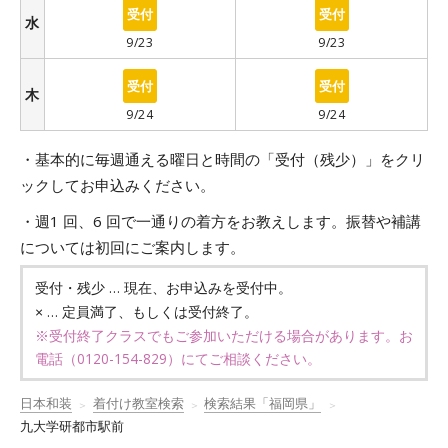
○
○
水
9/23
9/23
○
○
木
9/24
9/24
・基本的に毎週通える曜日と時間の「受付（残少）」をクリ
ックしてお申込みください。
・週1 回、6 回で一通りの着方をお教えします。振替や補講
については初回にご案内します。
… 現在、お申込みを受付中。
受付・残少
… 定員満了、もしくは受付終了。
×
※受付終了クラスでもご参加いただける場合があります。お
電話（
0120-154-829
）にてご相談ください。
日本和装
着付け教室検索
検索結果「福岡県」
九大学研都市駅前