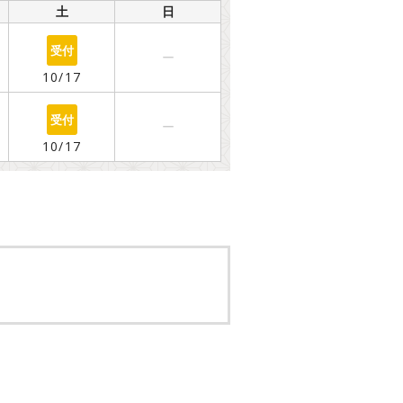
土
日
○
ー
10/17
○
ー
10/17