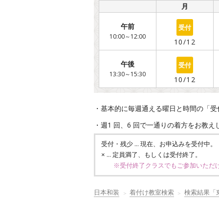
/
月
○
午前
10:00～12:00
10/12
○
午後
13:30～15:30
10/12
・基本的に毎週通える曜日と時間の「受
・週1 回、6 回で一通りの着方をお教
… 現在、お申込みを受付中。
受付・残少
… 定員満了、もしくは受付終了。
×
※受付終了クラスでもご参加いただ
日本和装
着付け教室検索
検索結果「