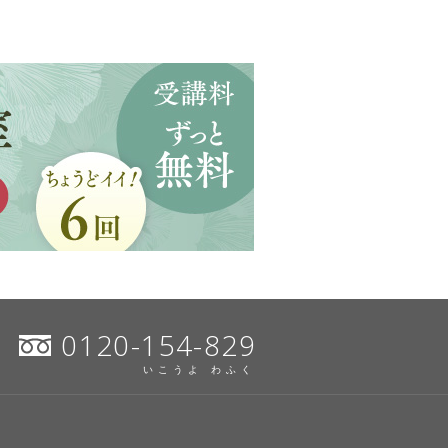
0120-154-829
いこうよ わふく