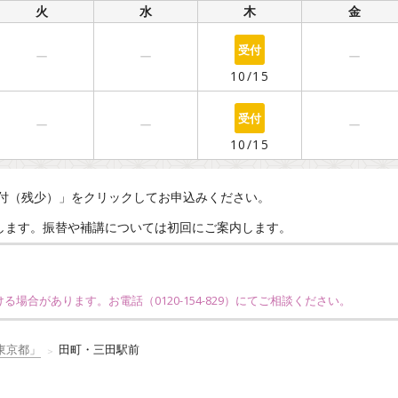
火
水
木
金
○
ー
ー
ー
10/15
○
ー
ー
ー
10/15
付（残少）」をクリックしてお申込みください。
えします。振替や補講については初回にご案内します。
ける場合があります。お電話（
0120-154-829
）にてご相談ください。
東京都」
田町・三田駅前