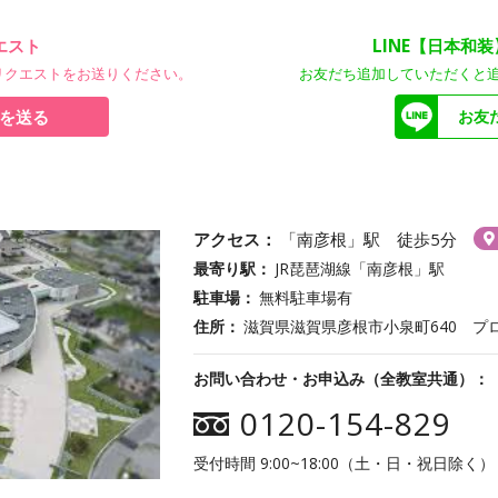
エスト
LINE【日本和
リクエストをお送りください。
お友だち追加していただくと
を送る
お友
アクセス
「南彦根」駅 徒歩5分
最寄り駅
JR琵琶湖線「南彦根」駅
駐車場
無料駐車場有
住所
滋賀県滋賀県彦根市小泉町640 プロ
お問い合わせ・お申込み（全教室共通）
0120-154-829
受付時間 9:00~18:00（土・日・祝日除く）