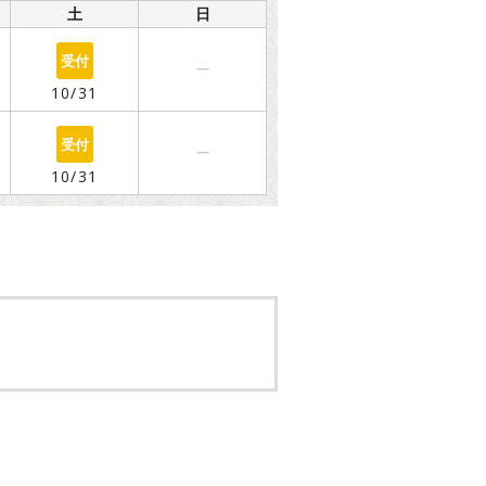
土
日
○
ー
10/31
○
ー
10/31