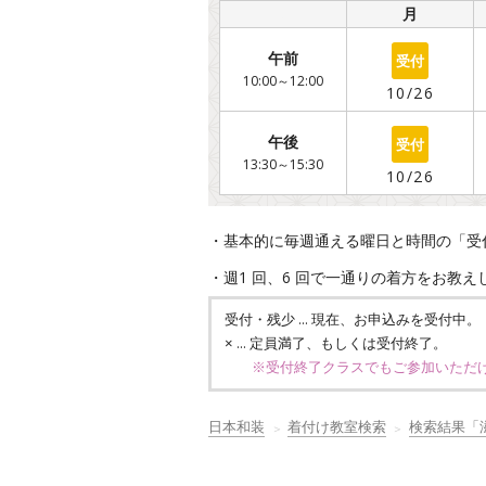
/
月
○
午前
10:00～12:00
10/26
○
午後
13:30～15:30
10/26
・基本的に毎週通える曜日と時間の「受
・週1 回、6 回で一通りの着方をお教
… 現在、お申込みを受付中。
受付・残少
… 定員満了、もしくは受付終了。
×
※受付終了クラスでもご参加いただ
日本和装
着付け教室検索
検索結果「