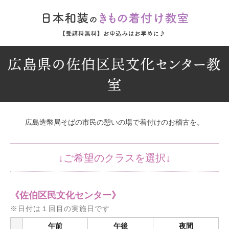
広島県の佐伯区民文化センター教
室
広島造幣局そばの市民の憩いの場で着付けのお稽古を。
《佐伯区民文化センター》
※日付は１回目の実施日です
午前
午後
夜間
/