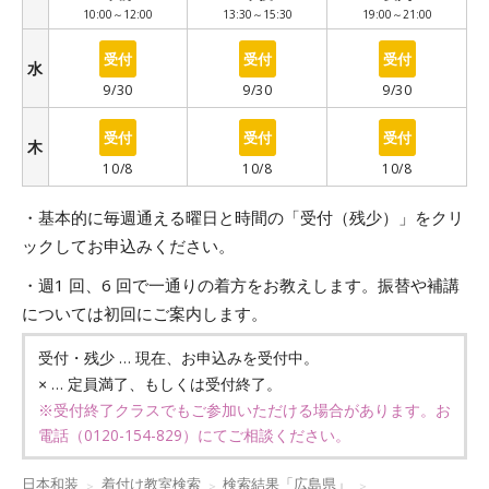
10:00～12:00
13:30～15:30
19:00～21:00
○
○
○
水
9/30
9/30
9/30
○
○
○
木
10/8
10/8
10/8
・基本的に毎週通える曜日と時間の「受付（残少）」をクリ
ックしてお申込みください。
・週1 回、6 回で一通りの着方をお教えします。振替や補講
については初回にご案内します。
… 現在、お申込みを受付中。
受付・残少
… 定員満了、もしくは受付終了。
×
※受付終了クラスでもご参加いただける場合があります。お
電話（
0120-154-829
）にてご相談ください。
日本和装
着付け教室検索
検索結果「広島県」