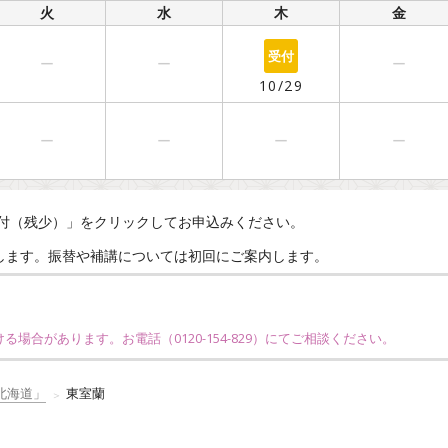
火
水
木
金
○
ー
ー
ー
10/29
ー
ー
ー
ー
付（残少）」をクリックしてお申込みください。
えします。振替や補講については初回にご案内します。
ける場合があります。お電話（
0120-154-829
）にてご相談ください。
北海道」
東室蘭