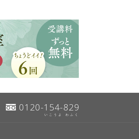
0120-154-829
いこうよ わふく