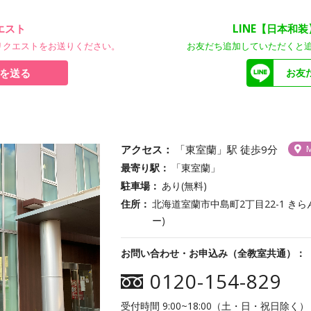
エスト
LINE【日本和
リクエストをお送りください。
お友だち追加していただくと
を送る
お友
アクセス
「東室蘭」駅 徒歩9分
最寄り駅
「東室蘭」
駐車場
あり(無料)
住所
北海道室蘭市中島町2丁目22-1 き
ー)
お問い合わせ・お申込み（全教室共通）
0120-154-829
受付時間 9:00~18:00（土・日・祝日除く）