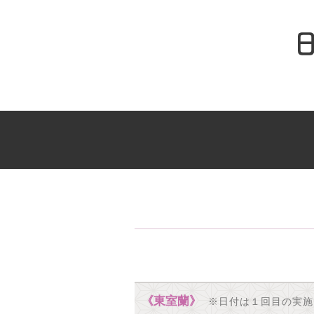
《東室蘭》
※日付は１回目の実施