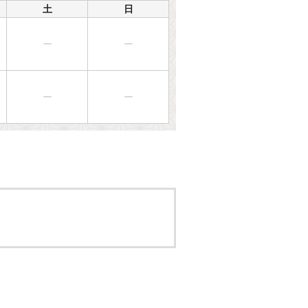
土
日
ー
ー
ー
ー