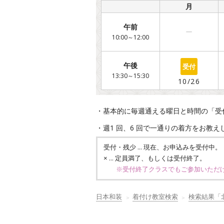
/
月
午前
ー
10:00～12:00
○
午後
13:30～15:30
10/26
・基本的に毎週通える曜日と時間の「受
・週1 回、6 回で一通りの着方をお教
… 現在、お申込みを受付中。
受付・残少
… 定員満了、もしくは受付終了。
×
※受付終了クラスでもご参加いただ
日本和装
着付け教室検索
検索結果「