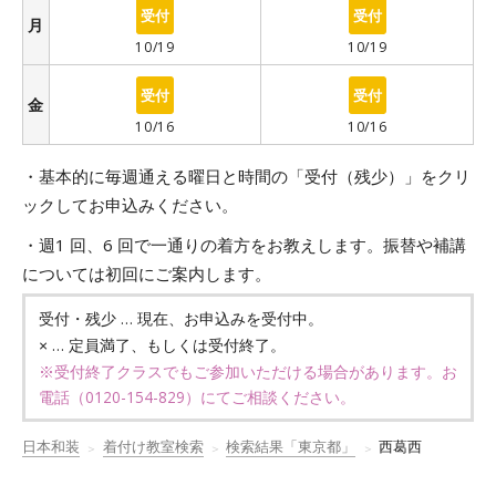
○
○
月
10/19
10/19
○
○
金
10/16
10/16
・基本的に毎週通える曜日と時間の「受付（残少）」をクリ
ックしてお申込みください。
・週1 回、6 回で一通りの着方をお教えします。振替や補講
については初回にご案内します。
… 現在、お申込みを受付中。
受付・残少
… 定員満了、もしくは受付終了。
×
※受付終了クラスでもご参加いただける場合があります。お
電話（
0120-154-829
）にてご相談ください。
日本和装
着付け教室検索
検索結果「東京都」
西葛西